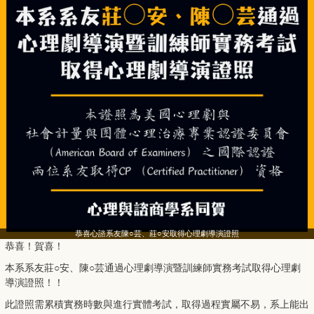
恭喜心諮系友陳○芸、莊○安取得心理劇導演證照
恭喜！賀喜！
本系系友莊○安、陳○芸通過心理劇導演暨訓練師實務考試取得心理劇
導演證照！！
此證照需累積實務時數與進行實體考試，取得過程實屬不易，系上能出