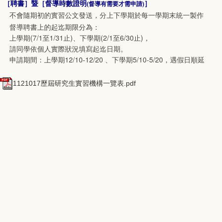
［
聘書
］暨［
督導時數證明
］
(督導有需要才需申請)
不會隨期初的實習公文發送，分上下學期於每一學期末統一製作
督導聘書上的起迄期限分為：
上學期(7/1至1/31止)、下學期(2/1至6/30止)，
請同學依個人實際狀況填寫起迄日期。
申請期間：上學期12/10-12/20 、下學期5/10-5/20，遇假日順延
1121017歷屆研究生實習機構一覽表.pdf