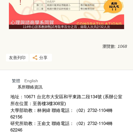
114年心諮系教師甄試考取率百分之百，錄取人次共計32人次
瀏覽數:
1068
友善列印
分享
繁體
English
:::
系所聯絡資訊
地址：10671 台北市大安區和平東路二段134號 (
系辦公室
所在位置：至善樓
3
樓
308
室)
大學部助教：林俐緯 聯絡電話：（02）2732-1104轉
62156
研究所助教：王俞文 聯絡電話：（02）2732-1104轉
62246