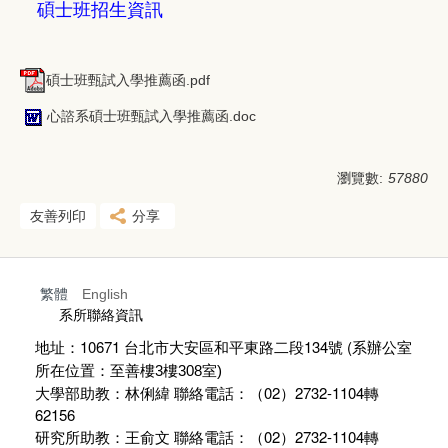
碩士班招生資訊
碩士班甄試入學推薦函.pdf
心諮系碩士班甄試入學推薦函.doc
瀏覽數:
57880
友善列印
分享
繁體
English
:::
系所聯絡資訊
地址：10671 台北市大安區和平東路二段134號 (
系辦公室
所在位置：至善樓
3
樓
308
室)
大學部助教：林俐緯 聯絡電話：（02）2732-1104轉
62156
研究所助教：王俞文 聯絡電話：（02）2732-1104轉