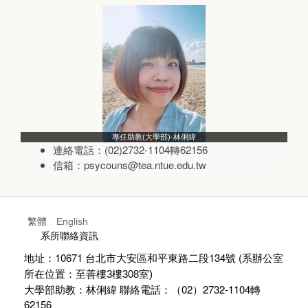
專任助教(大學部)-林俐緯
連絡電話：(02)2732-1104轉62156
信箱：psycouns@tea.ntue.edu.tw
繁體
English
:::
系所聯絡資訊
地址：10671 台北市大安區和平東路二段134號 (
系辦公室
所在位置：至善樓
3
樓
308
室)
大學部助教：林俐緯 聯絡電話：（02）2732-1104轉
62156