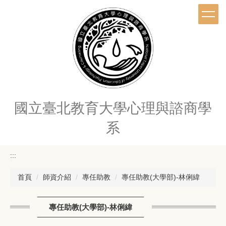
跳
到
主
要
內
容
區
國立臺北教育大學心理與諮商學
系
:::
首頁
師資介紹
專任助教
專任助教(大學部)-林俐緯
專任助教(大學部)-林俐緯