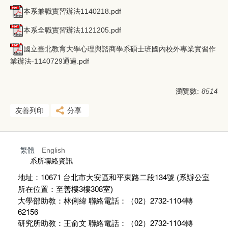
本系兼職實習辦法1140218.pdf
本系全職實習辦法1121205.pdf
國立臺北教育大學心理與諮商學系碩士班國內校外專業實習作
業辦法-1140729通過.pdf
瀏覽數:
8514
友善列印
分享
繁體
English
:::
系所聯絡資訊
地址：10671 台北市大安區和平東路二段134號 (
系辦公室
所在位置：至善樓
3
樓
308
室)
大學部助教：林俐緯 聯絡電話：（02）2732-1104轉
62156
研究所助教：王俞文 聯絡電話：（02）2732-1104轉