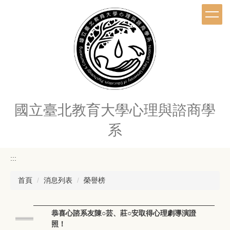
跳
到
主
要
內
容
區
國立臺北教育大學心理與諮商學
系
:::
首頁
消息列表
榮譽榜
恭喜心諮系友陳○芸、莊○安取得心理劇導演證
照！