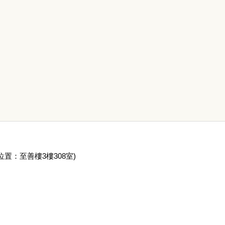
位置：至善樓
3
樓
308
室)