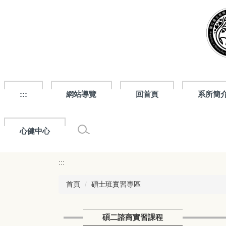
跳
到
主
要
內
容
區
:::
網站導覽
回首頁
系所簡
心健中心
:::
首頁
碩士班實習專區
碩二諮商實習課程