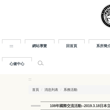
跳
到
主
要
內
容
區
:::
網站導覽
回首頁
系所簡
心健中心
:::
首頁
消息列表
系務活動
108年國際交流活動--2019.3.1