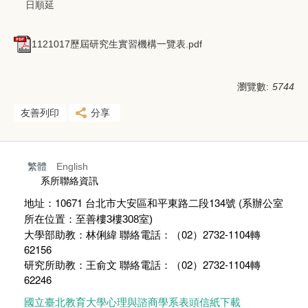
日順延
1121017歷屆研究生實習機構一覽表.pdf
瀏覽數:
5744
友善列印
分享
繁體
English
:::
系所聯絡資訊
地址：10671 台北市大安區和平東路二段134號 (
系辦公室
所在位置：至善樓
3
樓
308
室)
大學部助教：林俐緯 聯絡電話：（02）2732-1104轉
62156
研究所助教：王俞文 聯絡電話：（02）2732-1104轉
62246
國立臺北教育大學心理與諮商學系表頭信紙下載