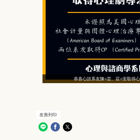
恭喜心諮系友陳○芸、莊○安取得
友善列印