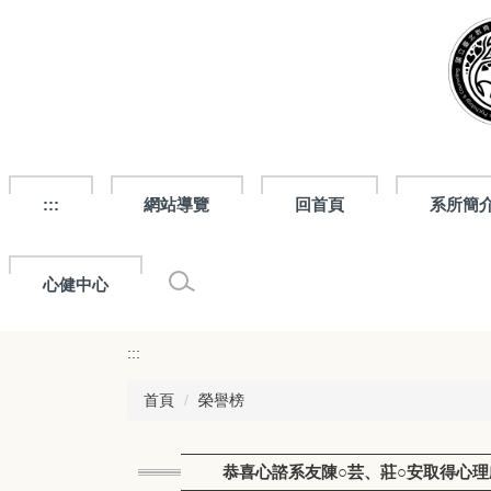
跳
到
主
要
內
容
區
:::
網站導覽
回首頁
系所簡
心健中心
:::
首頁
榮譽榜
恭喜心諮系友陳○芸、莊○安取得心