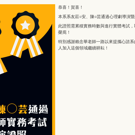
恭喜！賀喜！
本系系友莊○安、陳○芸通過心理劇導演
此證照需累積實務時數與進行實體考試，
榮焉！
特別感謝賴念華老師一路以來提攜心諮系
人加入這個領域繼續耕耘！