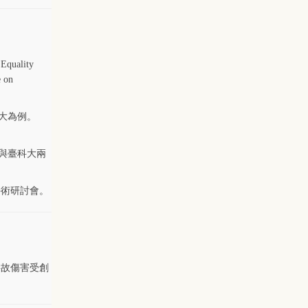
Equality
e on
大為例。
大與臺科大兩
學術研討會。
事故傷害受創