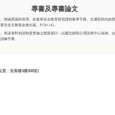
專書及專書論文
4）。情緒辨識與管理。幼童車安全教育研習課程教學手冊。交通部與內政
安全文教基金會出版。P130-145。
2）。來談者對初談制度實施之態度探討—以國北師院心理諮商中心為例。
談訓練手冊。
位置：至善樓
3
樓
308
室)