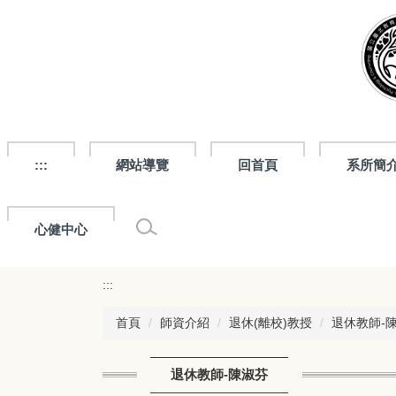
跳
到
主
要
內
容
區
:::
網站導覽
回首頁
系所簡
心健中心
:::
首頁
師資介紹
退休(離校)教授
退休教師-
退休教師-陳淑芬