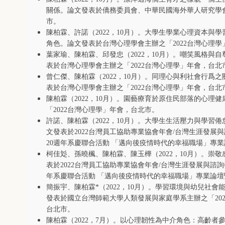
關係。論文發表於僑務委員會、中華民國海外華人研究學
市。
陳柏霖、許諾（
2022
，
10
月）。大學生學業心理資本與學
角色。論文發表於台灣心理學會主辦之「
2022
台灣心理學
葉家瑜、陳柏霖、邱發忠（
2022
，
10
月）。嘲笑風格與自
表於台灣心理學會主辦之「
2022
台灣心理學」年會，台北
曾仁傑、陳柏霖（
2022
，
10
月）。同理心與利社會行爲之
表於台灣心理學會主辦之「
2022
台灣心理學」年會，台北
陳柏霖（
2022
，
10
月）。園藝療育於原住民部落的心理健
「
2022
台灣心理學」年會，台北市。
許諾、陳柏霖（
2022
，
10
月）。大學生生活壓力與學習倦
文發表於
2022
台灣員工協助專業協會年會
/
台灣生涯發展與
20
週年系慶聯合活動 「邁向後疫情時代的幸福職場」專
柯佳彣、孫曉楓、陳柏霖、陳玉樺（
2022
，
10
月）。崇敬
表於
2022
台灣員工協助專業協會年會
/
台灣生涯發展與諮詢
年系慶聯合活動 「邁向後疫情時代的幸福職場」專業論
簡振宇、陳柏霖
*
（
2022
，
10
月）。學習環境與幼兒社會
發表於國立台灣師範大學人類發展與家庭學系主辦之「
20
台北市。
陳柏霖（
2022
，
7
月）。以心理韌性為中介角色：高齡者