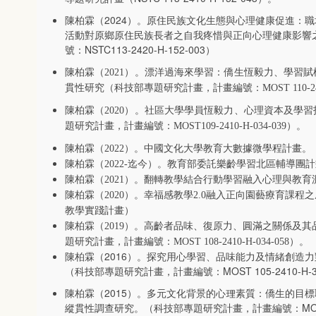
陳柏霖（2024）。原住民族文化生態與心理健康促進：職
活動對原鄉原住民族長者之自我疼惜與正向心理健康影響之研
號：NSTC113-2420-H-152-003）
陳柏霖（
2021
）。漂洋過海來學習：僑生恆毅力、學習賦
貫性研究（科技部專題研究計畫，計畫編號：
MOST 110-24
陳柏霖（
2020
）。社區大學學員恆毅力、心理資本及學習
題研究計畫，計畫編號：
MOST109-2410-H-034-039
）。
陳柏霖（
2022
）。中國文化大學教育大數據微學程計畫。
陳柏霖（
2022-
迄今）。教育部委託樂齡學習北區輔導團計
陳柏霖（
2021
）。翻轉教學結合行動學習融入心理與教育
陳柏霖（
2020
）。幸福感教學
2.0
融入正向園藝療育課程之
教學實踐計畫）
陳柏霖（
2019
）。高齡者品味、復原力、圓滿之關係及其
題研究計畫，計畫編號：
MOST 108-2410-H-034-058
）。
陳柏霖（2016）。探究用心學習、品味能力及情緒創造
（科技部專題研究計畫，計畫編號：MOST 105-2410-H-36
陳柏霖（2015）。多元文化背景的心理素質：僑生的目
縱貫性調查研究。（科技部專題研究計畫，計畫編號：MOST104