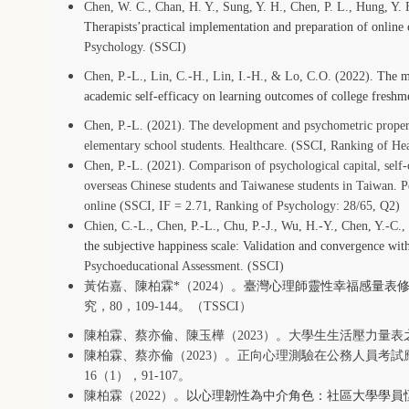
Chen, W. C., Chan, H. Y., Sung, Y. H., Chen, P. L., Hung, Y. 
Therapists’practical implementation and preparation of online
Psychology.
(SSCI)
Chen, P.-L., Lin, C.-H., Lin, I.-H., & Lo, C.O. (2022).
The me
academic self-efficacy on learning outcomes of college freshm
Chen, P.-L. (2021). The development and psychometric propert
elementary school students. Healthcare. (SSCI, Ranking of Hea
Chen, P.-L. (2021). Comparison of psychological capital, self
overseas Chinese students and Taiwanese students in Taiwan. P
online (SSCI, IF = 2.71, Ranking of Psychology: 28/65, Q2)
Chien, C.-L., Chen, P.-L., Chu, P.-J., Wu, H.-Y., Chen, Y.-C.
the subjective happiness scale: Validation and convergence wi
Psychoeducational Assessment. (SSCI)
黃佑嘉、陳柏霖*（2024）。
臺灣心理師靈性幸福感量表
究，80，109-144。（TSSCI）
陳柏霖、蔡亦倫、陳玉樺（
2023
）。大學生生活壓力量表
陳柏霖、蔡亦倫（
2023
）。正向心理測驗在公務人員考試
16
（
1
），
91-107
。
陳柏霖（
2022
）。
以心理韌性為中介角色：社區大學學員