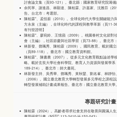
討會論文集（頁93-121）。臺北縣：國家教育研究院籌
余民寧、謝進昌、林顯達、陳柏霖、許嘉家、沈雅芬（20
告。台北市：考選部。
陳柏霖*、孟恬薪（2010）。全球化時代大學生關鍵能
方永泉（主編），全球化時代的課程與教學革新（頁11-
有刊登證明】
陳柏霖*、廖宛鈴、王憶蘋（2009）。桃園眷村文化節
會（主編），社區節慶與社區學習（頁73-88）。臺北
林新發、鄧珮秀、陳柏霖（2009）。國民教育。載於國
（頁89-118）。臺北市：國立教育資料館。
陳柏霖*、陳書農（2007）。從多元文化教育觀點論述
略。載於玄奘大學社會科學院、教育人力資源與發展學系
189-214）。臺北市：師大書苑。
林新發主持、吳秀華、鄧珮秀、黃秋鑾、劉名峯、林靜怡
（2006）。國立臺北教育大學轉型發展多元學程之課程
轉型發展補助計畫成果報告。臺北市：國立臺北教育大學
專題研究計畫
陳柏霖（2024）。高齡者尋求社會支持在敬畏與圓滿人
專題研究計畫（NSTC 113-2410-H-152-043）。