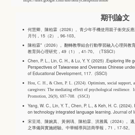
https://sites.google.com/site/henrychenpolin/home
期刊論文
何慧卿、陳柏霖（2026）。青少年手機使用親子衝突反
月刊，15（2），96-103。
陳柏霖*（2026）。
翻轉教學結合行動學習融入心理與教
教育與心理研究，49（1），41-70。（TSSCI）
Chen, P. L., Lin, C. H., & Lu, Y. Y. (2025) .
Exploring life 
Perspectives of Taiwanese and Overseas Chinese unde
of Educational Development, 117. (SSCI)
Hou, C. H., & Chen, P. L. (2024).
Optimism, social support, 
caregivers: The mediating effect of psychological resilience
. I
Promotion, 26(9), 697-708. (SSCI)
Yang, W. C., Lin, Y. T., Chen, P. L., & Keh, H. C. (2024).
on technology integrated language learning
. Journal of
宋呈澔、陳婉真、黃俐瑀、陳柏霖、洪雅鳳（2024）。
邁
之準備與實施經驗
。中華輔導與諮商學報，71，17-52。（