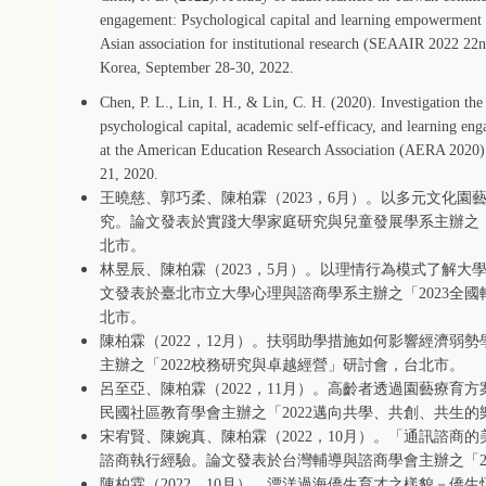
engagement: Psychological capital and learning empowerment a
Asian association for institutional research (SEAAIR 2022 22
Korea, September 28-30, 2022.
Chen, P. L., Lin, I. H., & Lin, C. H. (2020). Investigation the
psychological capital, academic self-efficacy, and learning e
at the American Education Research Association (AERA 2020) h
21, 2020.
王曉慈、郭巧柔、陳柏霖（
2023
，
6
月）。以多元文化園
究。論文發表於實踐大學家庭研究與兒童發展學系主辦之
北市。
林昱辰、陳柏霖（
2023
，
5
月）。以理情行為模式了解大
文發表於臺北市立大學心理與諮商學系主辦之「
2023
全國
北市。
陳柏霖（
2022
，
12
月）。扶弱助學措施如何影響經濟弱勢
主辦之「
2022
校務研究與卓越經營」研討會，台北市。
呂至亞、陳柏霖（
2022
，
11
月）。高齡者透過園藝療育方
民國社區教育學會主辦之「
2022
邁向共學、共創、共生的
宋宥賢、陳婉真、陳柏霖（
2022
，
10
月）。「通訊諮商的
諮商執行經驗。論文發表於台灣輔導與諮商學會主辦之「
陳柏霖（
2022
，
10
月）。漂洋過海僑生育才之樣貌－僑生