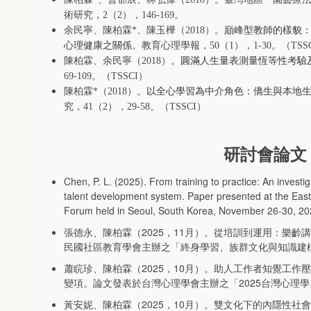
術研究，
2
（
2
），
146-169
。
余民寧、陳柏霖
*
、陳玉樺（
2018
）。
巔峰型教師的樣貌
心理健康之關係
。教育心理學報，
50
（
1
），
1-30
。（
TSS
陳柏霖、余民寧（
2018
）。
圓滿人生量表測量恆等性考驗
69-109
。（
TSSCI
）
陳柏霖
*
（
2018
）。
以全心學習為中介角色：僑生與本地
究，
41
（
2
），
29-58
。（
TSSCI
）
研討會論文
Chen, P. L. (2025). From training to practice: An investi
talent development system. Paper presented at the East 
Forum held in Seoul, South Korea, November 26-30, 20
張德永、陳柏霖（2025，11月）。從培訓到運用：樂
民國社區教育學會主辦之「終身學習、族群文化與知識建
蕭睆珍、陳柏霖（2025，10月）。助人工作者知覺工
變項。論文發表於台灣心理學會主辦之「2025台灣心理
黃安妮、陳柏霖（2025，10月）。雙文化下的內隱性