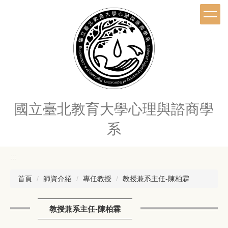
跳
到
主
要
內
容
區
國立臺北教育大學心理與諮商學
系
:::
首頁
師資介紹
專任教授
教授兼系主任-陳柏霖
教授兼系主任-陳柏霖