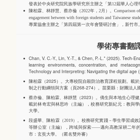
發表於中央研究院民族學研究所主辦之「第
12
屆華人心理
陳柏霖、林靜慧、蔡亦倫（
2022
年，
2
月）。
Comparison of 
engagement between with foreign students and Taiwanese stud
專業協會主辦之「第四屆第一次年會暨研討會」，新竹市
學術專書翻
Chan, V. C.-Y., Lin, Y.-T., & Chen, P.-L.* (2025).
Tech-Ena
learning environments, concentration, and metacognit
Technology and Interpreting: Navigating the digital age
陳柏霖（2025）。大專校院自殺防治教育課程規劃。載
制之行動綱領與方案（頁268-274）。苗栗縣：財團法
蔡亦倫、陳柏霖、林靜慧（2023）。僑生與本地生心理
載於林奇宏與林思吟（主編），校務研究新紀元：教與學的
大學。
段盛華、陳柏霖（
2019
）。校務研究實踐－學生學習成效
等辦公室（主編），跨域與探索
――
邁向高教深耕二年
市：玄奘大學。（匿名雙外審）