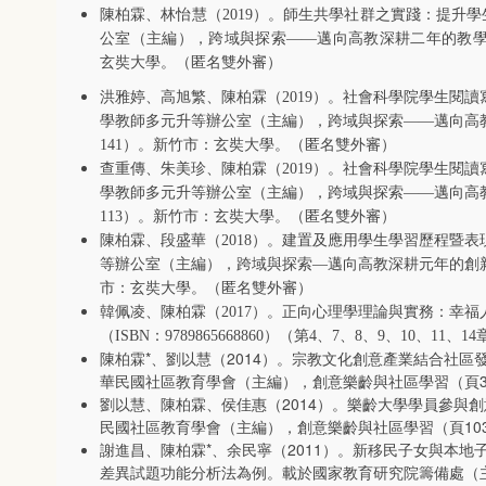
陳柏霖、林怡慧（
2019
）。師生共學社群之實踐：提升學
公室（主編），跨域與探索
――
邁向高教深耕二年的教
玄奘大學。（匿名雙外審）
洪雅婷、高旭繁、陳柏霖（
2019
）。社會科學院學生閱讀
學教師多元升等辦公室（主編），跨域與探索
――
邁向高
141
）。新竹市：玄奘大學。（匿名雙外審）
查重傳、朱美珍、陳柏霖（
2019
）。社會科學院學生閱讀
學教師多元升等辦公室（主編），跨域與探索
――
邁向高
113
）。新竹市：玄奘大學。（匿名雙外審）
陳柏霖、段盛華（
2018
）。建置及應用學生學習歷程暨表
等辦公室（主編），跨域與探索
―
邁向高教深耕元年的創
市：玄奘大學。（匿名雙外審）
韓佩凌、陳柏霖（
2017
）。正向心理學理論與實務：幸福
（ISBN：9789865668860）（第4、7、8、9、10、11、1
陳柏霖*、劉以慧（2014）。宗教文化創意產業結合社
華民國社區教育學會（主編），創意樂齡與社區學習（頁32
劉以慧、陳柏霖、侯佳惠（2014）。樂齡大學學員參與
民國社區教育學會（主編），創意樂齡與社區學習（頁103
謝進昌、陳柏霖*、余民寧（2011）。新移民子女與本地子女
差異試題功能分析法為例。載於國家教育研究院籌備處（