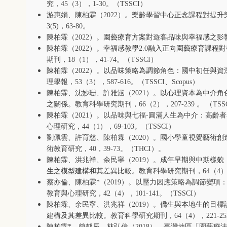
究，
45
（
3
），
1-30
。（
TSSCI
）
游惠娟、陳柏霖（
2022
）。樂齡學習中心正念課程對提升
3(5)
，
63-80
。
陳柏霖（
2022
）。
園藝療育方案對遊客品味與幸福感之影
陳柏霖（
2022
）。
幸福感教學
2.0
融入正向園藝療育課程對
期刊，
18
（
1
），
41-74
。（
TSSCI
）
陳柏霖（
2022
）。
以品味策略為調節角色：國中初任與資
理學報，
53
（
3
），
587-616
。（
TSSCI
、
Scopus
）
陳柏霖、沈妙珊、許雅涵（
2021
）。
以心理資本為中介角
之關係
。教育科學研究期刊，
66
（
2
），
207-239
。
（
TSS
陳柏霖（
2021
）。以品味與七福
-
圓滿人生為中介：高齡者
心理研究，
44
（
1
），
69-103
。（
TSSCI
）
劉佩雲、許育慈、陳柏霖（
2020
）。
國小學童視覺藝術創
術教育研究，
40
，
39-73
。（
THCI
）。
陳柏霖、洪兆祥、余民寧（
2019
）。
成年早期與中期樣貌
生之模型建構和其差異比較
。教育科學研究期刊，
64
（
4
蔡亦倫、陳柏霖
*
（
2019
）。以壓力因應策略為調節變項
教育與心理研究，
42
（
4
），
101-141
。（
TSSCI
）
陳柏霖、余民寧、洪兆祥（
2019
）。
僑生與本地生的目標
建構及其差異比較
。教育科學研究期刊，
64
（
4
），
221-25
陳柏霖
*
、曾郁辰、林弘偉（
2018
）。臺灣地區「園藝療