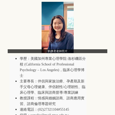
劉彥君老師照片
學歷：
美國加州專業心理學院
-
洛杉磯區分
校
(California School of Professional
Psychology
–
Los Angeles)
，臨床心理學博
士
主要專長：
伴侶與家族治療、孕產期及新
手父母心理健康、伴侶韌性
/
心理韌性、
臨
床心理學、
臨床與諮商督導
/
專業訓練
教授課程：
情感與婚姻諮商、諮商應用實
習、諮商倫理專題研究
連絡電話：(02)27321104#55145