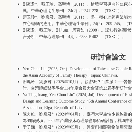
劉彥君
*
、藍玉玲、高聖博（
2011
）。情境學習導向的臨床心
戰。中華心理衛生學刊，
24(2)
，
P.247-278
。（
TSSCI
）。
藍玉玲
*
、劉彥君、高聖博（
2011
）。另一種心理師專業能力
在心理學的應用。中華心理衛生學刊，
24(2)
，
209-245
。（
T
劉彥君、藍玉玲、劉志如、周育如（
2008
）。認知行為團體
合分析。中華心理學刊，
4
期，
P.383-P.402
。（
TSSCI
）。
研討會論文
Yen-Chun Liu (2025, Oct). Development of Taiwanese Couple Res
the Asian Academy of Family Therapy , Japan: Okinawa.
謝珮玲、劉彥君（
2025
年
10
月）。親密派？百歲派？
──
憂鬱
討。台灣睡眠醫學學會
114
年度會員大會暨第
23
屆學術研討會
Ya-Ting Juang, Yen-Chun Liu* (2024, Jul). Development of Resi
Design and Learning Outcome Study. 45th Annual Conference of 
Association, Riga, Republic of Latvia.
陳力維、劉彥君
*
（
2024
年
04
月）。臺灣大學生性少數族群的
為調節變項。
2024
年台灣臨床心理學會學術研討會，桃園中
于子涵、劉彥君
*
（
2023
年
05
月）。興奮劑相關藥物使用障礙