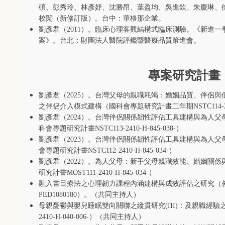
碩、彭秀玲、林彥妤、沈勝昂、葉盈均、吳進欽、朱慶琳、
校閱（新修訂版）。台中：華格那企業。
劉彥君（
2011
）。臨床心理客觀結構式臨床測驗。《新進一
案》。台北：財團法人醫院評鑑暨醫療品質策進會。
專案研究計畫
劉彥君（
2025
）。台灣父母的親職耗竭：婚姻品質、伴侶與
之伴侶介入模式建構（國科會專題研究計畫二年期
NSTC114-
劉彥君（
2024
）。台灣伴侶關係韌性評估工具建構與為人父
科會專題研究計畫
NSTC113-2410-H-845-038-
）
劉彥君（
2023
）。台灣伴侶關係韌性評估工具建構與為人父
會專題研究計畫
NSTC112-2410-H-845-034-
）
劉彥君（
2022
）。為人父母：新手父母親職效能、婚姻關係
研究計畫
MOST111-2410-H-845-034-
）
融入書目療法之心理韌力課程內涵建構與成效評估之研究（
PED1080180
）。（共同主持人）
母親憂鬱與嬰兒睡眠雙向關聯之縱貫研究
(III)
：及親職經驗
2410-H-040-006-
）（共同主持人）