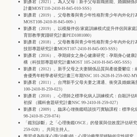
劉彥君（
2021
）。為人父母：新手父母親職效能、婚姻關係
計畫
MOST110-2410-H-845-010-SSS
）
劉彥君（
2019
）。父母教養與青少年性格對青少年內外化行
MOST108-2410-H-845-009-
）
劉彥君（
2019
）。以模擬伴侶
/
家庭訓練模式提升伴侶與家庭
育部教學實踐研究計畫
PED1081080
）
劉彥君（
2018
）。父母教養與青少年性格對青少年內外化行
技部專題研究計畫
MOST107-2410-H-845-003-SSS
）
劉彥君（
2016
）。孕期婦女之身心健康研究：孕期身心健康
構（科技部專題研究計畫
MOST 105-2410-H-845-005-SSS
）
劉彥君（
2012
）。新手父母之夫妻關係品質與產後憂鬱症：
會優秀年輕學者研究計畫三年期
NSC 101-2628-H-259-002-M
劉彥君（
2011
）。台灣新手父母夫妻之溝通、衝突及婚姻滿
100-2410-H-259-023
）
劉彥君（
2010
）。心理師之標準化病人訓練模式：自殺評估
初探 （國科會題研究計畫
NSC 99-2410-H-259-027
）
劉彥君（
2009
）。臨床心理衡鑑晤談技巧實驗課程：標準化
98-2410-H-259-074
）
「鑑別診斷」之「心理衡鑑
OSCE
」的發展與信效度評估研
259-028
）。共同主持人。
學習成為臨床心理
(
治療
)
師：心理治療學習經驗的定性研究 