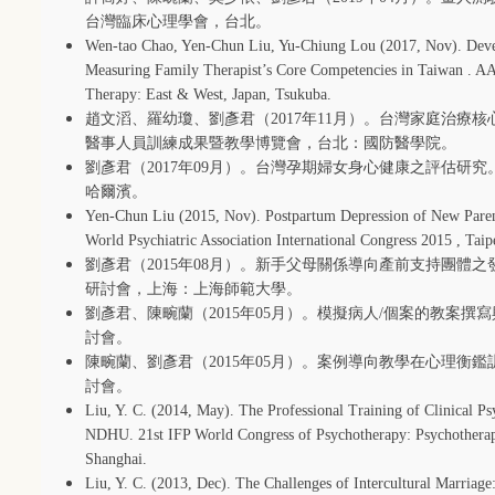
台灣臨床心理學會，台北。
Wen-tao Chao, Yen-Chun Liu, Yu-Chiung Lou (2017, Nov). Develo
Measuring Family Therapist’s Core Competencies in Taiwan . A
Therapy: East & West, Japan, Tsukuba.
趙文滔、羅幼瓊、劉彥君（
2017
年
11
月）。台灣家庭治療核
醫事人員訓練成果暨教學博覽會，台北：國防醫學院。
劉彥君（
2017
年
09
月）。台灣孕期婦女身心健康之評估研究
哈爾濱。
Yen-Chun Liu (2015, Nov). Postpartum Depression of New Paren
World Psychiatric Association International Congress 2015 , Taip
劉彥君（
2015
年
08
月）。新手父母關係導向產前支持團體之
研討會，上海：上海師範大學。
劉彥君、陳畹蘭（
2015
年
05
月）。模擬病人
/
個案的教案撰寫
討會。
陳畹蘭、劉彥君（
2015
年
05
月）。案例導向教學在心理衡鑑
討會。
Liu, Y. C. (2014, May). The Professional Training of Clinical Ps
NDHU. 21st IFP World Congress of Psychotherapy: Psychotherapy
Shanghai.
Liu, Y. C. (2013, Dec). The Challenges of Intercultural Marriage