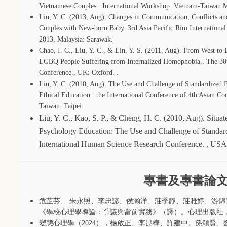
Vietnamese Couples.. International Workshop: Vietnam-Taiwan Mu
Liu, Y. C. (2013, Aug). Changes in Communication, Conflicts an
Couples with New-born Baby. 3rd Asia Pacific Rim Internationa
2013, Malaysia: Sarawak.
Chao, I. C., Liu, Y. C., & Lin, Y. S. (2011, Aug). From West to 
LGBQ People Suffering from Internalized Homophobia.. The 30t
Conference., UK: Oxford. .
Liu, Y. C. (2010, Aug). The Use and Challenge of Standardized P
Ethical Education.. the International Conference of 4th Asian C
Taiwan: Taipei.
Liu, Y. C., Kao, S. P., & Cheng, H. C. (2010, Aug). Situa
Psychology Education: The Use and Challenge of Standardi
International Human Science Research Conference. , USA: 
專書及專書論
危芷芬、 朱永照、李忠諺、侯瀚洋、莊季靜、莊雅婷、游
《學校心理學導論：爭議與當前實務》（譯）。心理出版社
變態心理學（
2024
），楊啟正、李昆樺、許建中、孫頌賢、