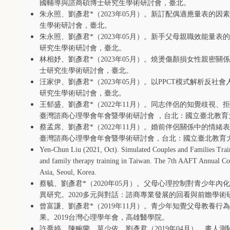
國輔導與諮商碩博士研究生學術研討會，臺北。
朱永照、劉彥君
*
（
2023
年
05
月）。新訂配偶適應量表的因素
生學術研討會，臺北。
朱永照、劉彥君
*
（
2023
年
05
月）。新手父母親職效能量表的
研究生學術研討會，臺北。
林相妤、劉彥君
*
（
2023
年
05
月）。燒燙傷顏損女性親密關係
士研究生學術研討會，臺北。
汪家伊、劉彥君
*
（
2023
年
05
月）。以
PPCT
模式解析反社會
研究生學術研討會，臺北。
王郁盛、劉彥君
*
（
2022
年
11
月）。同志伴侶的知覺歧視、拒
臺灣諮商心理學會年會暨學術研討會 ，台北：國立臺北教育
蔡孟席、劉彥君
*
（
2022
年
11
月）。婚前伴侶關係中的情緒表
臺灣諮商心理學會年會暨學術研討會，台北：國立臺北教育
Yen-Chun Liu (2021, Oct). Simulated Couples and Families Tra
and family therapy training in Taiwan. The 7th AAFT Annual Co
Asia, Seoul, Korea.
蔡毓、劉彥君
*
（
2020
年
05
月）。父母心理控制對青少年內化
異研究。
2020
多元與對話：諮商專業發展的回看與前瞻學術
曾富謙、劉彥君
*
（
2019
年
11
月）。青少年知覺父母教養行為
果。
2019
台灣心理學年會，高雄醫學院。
許喬婷、陳畹蘭、莫少依、劉彥君（
2019
年
04
月）。畫人測