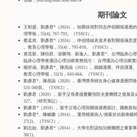
信箱：
yencliu
@mail.ntue.edu.tw
期刊論文
王郁盛、劉彥君
*
（
2024
）。知覺歧視對同志伴侶關係適應的
理學報，
55(4), 767-793
。（
TSSCI
）。
蔡孟席、劉彥君
*
（
2024
）。伴侶情緒表達矛盾對關係滿意度
。教育心理學報，
55(4)
，
795-818
。（
TSSCI
）。
黃芸新、陳怡群、游勝翔、蘇逸人、劉彥君
*
、台灣臨床心理
臨床心理學會通訊心理治療實務指引： 台灣通訊心理治療實
楊舒涵、劉彥君
*
、陳燕諭（
2021
）。婚姻適應、伴侶溝通、
教育心理學報，
52(3)
，
643-664
。（
TSSCI
）。
劉彥君
*
、陳燕諭（
2020
）。臺灣懷孕婦女身心健康適應問卷
531-560
頁。（
TSSCI
）。
劉彥君（
2020
）。新手父母產後憂鬱預防夫妻團體之發展及
227
。（研究筆記）。
劉彥君
*
（
2018
）。新手父母心理與關係適應探討。國教新知
劉彥君
*
、陳畹蘭（
2014
）。運用模擬病人
/
個案於自殺衡鑑
27(2)
。（
TSSCI
）。
劉志如、劉彥君
*
（
2014
）。大學生對認知治療團體之重要事
36(1)
。