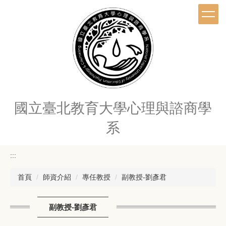
跳
到
主
要
內
容
區
國立臺北教育大學心理與諮商學
系
:::
首頁
師資介紹
專任教授
副教授-劉彥君
副教授-劉彥君